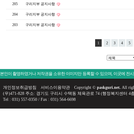
205
구리지부 공지사항
204
구리지부 공지사항
203
구리지부 공지사항
1
2
3
4
5
본인이 촬영하였거나 저작권을 소유한 이미지만 등록할 수 있으며, 이곳에 전
개인정보취급방침
서비스이용약관
Copyright ©
paskguri.net.
All rig
(우)471-828 주소: 경기도 구리시 수택동 체육관로 74 (행정복지센
Tel : 031) 557-0350 / Fax : 031) 564-6698