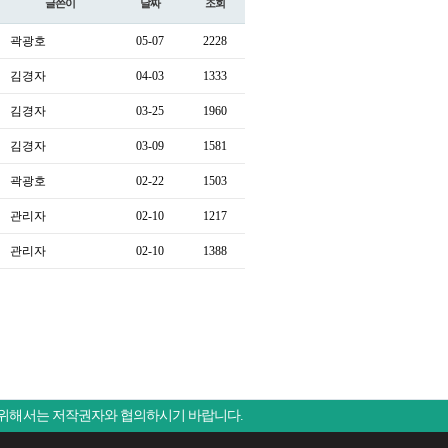
글쓴이
날짜
조회
곽광호
05-07
2228
김경자
04-03
1333
김경자
03-25
1960
김경자
03-09
1581
곽광호
02-22
1503
관리자
02-10
1217
관리자
02-10
1388
 위해서는 저작권자와 협의하시기 바랍니다.