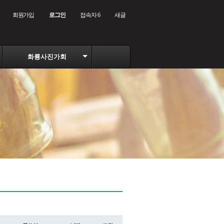
회원가입
로그인
접속자 6
새글
화룡사진가회