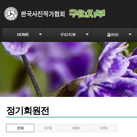
HOME
구리지부
갤러리
정기회원전
전체
제7회
제8회
제9회