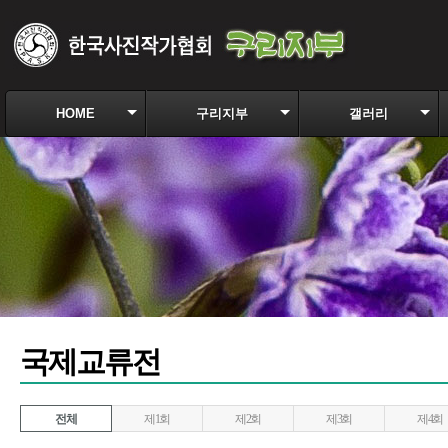
HOME
구리지부
갤러리
국제교류전
전체
제1회
제2회
제3회
제4회