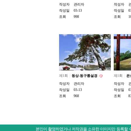
작성자
관리자
작성자
작성일
03-13
작성일
0
조회
998
조회
1
제1회
동상-동구릉설경
제1회
은
작성자
관리자
작성자
작성일
03-13
작성일
0
조회
968
조회
8
본인이 촬영하였거나 저작권을 소유한 이미지만 등록할 수