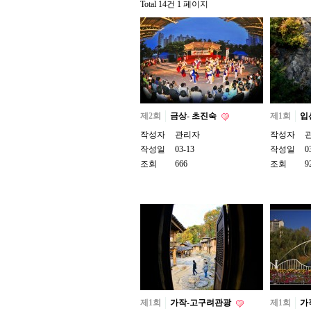
Total 14건
1 페이지
제2회
금상- 초진숙
제1회
입
작성자
관리자
작성자
작성일
03-13
작성일
0
조회
666
조회
9
제1회
가작-고구려관광
제1회
가