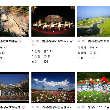
선-큰바위얼굴
제1회
입선-우리가락우리마당
제1회
입선-한강둔치
관리자
작성자
관리자
작성자
관리자
3-13
작성일
03-13
작성일
03-13
21
조회
917
조회
853
작-장자호수공원
제1회
가작-한강시민공원의가
제1회
동상-코스모스