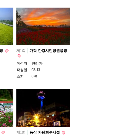
전경
제1회
가작-한강시민공원풍경
작성자
관리자
작성일
03-13
조회
878
길
제1회
동상-자원회수시설