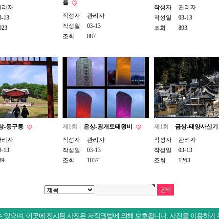
을
관리자
작성자
관리자
작성자
관리자
3-13
작성일
03-13
작성일
03-13
023
조회
893
조회
887
상-동구릉
제1회
은상-광개토태왕비
제1회
금상-태양사신기
관리자
작성자
관리자
작성자
관리자
3-13
작성일
03-13
작성일
03-13
39
조회
1037
조회
1263
 있으며, 이곳에 전시된 사진은 저작권법에 의해 보호됩니다. 사진을 이용하기