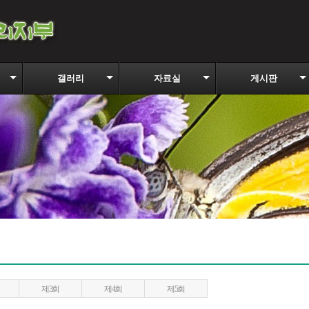
갤러리
자료실
게시판
제3회
제4회
제5회