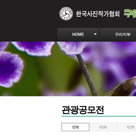
HOME
구리지부
관광공모전
전체
제1회
제2회