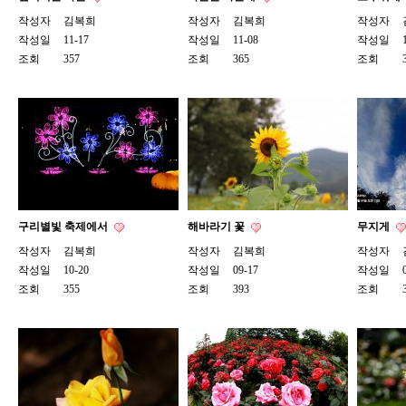
작성자
김복희
작성자
김복희
작성자
작성일
11-17
작성일
11-08
작성일
조회
357
조회
365
조회
구리별빛 축제에서
해바라기 꽃
무지게
작성자
김복희
작성자
김복희
작성자
작성일
10-20
작성일
09-17
작성일
조회
355
조회
393
조회