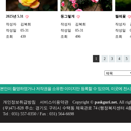
2025년 5.31
둥그렇게
찔레꽃
작성자
김복희
작성자
김복희
작성자
작성일
05-31
작성일
05-31
작성일
조회
439
조회
496
조회
1
2
3
4
5
본인이 촬영하였거나 저작권을 소유한 이미지만 등록할 수 있으며, 이곳에 전
개인정보취급방침
서비스이용약관
Copyright ©
paskguri.net.
All rig
(우)471-828 주소: 경기도 구리시 수택동 체육관로 74 (행정복지센
Tel : 031) 557-0350 / Fax : 031) 564-6698