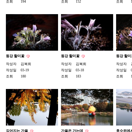
조회
194
조회
152
조회
동강 할미꽃
동강 할미꽃
동강 할
작성자
김복희
작성자
김복희
작성자
작성일
03-19
작성일
03-18
작성일
조회
180
조회
183
조회
깊어지는 가을
가을은 가는데
호수위에서