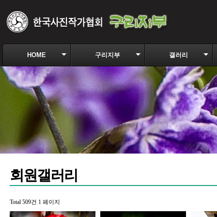
HOME
구리지부
갤러리
회원갤러리
Total 509건
1 페이지