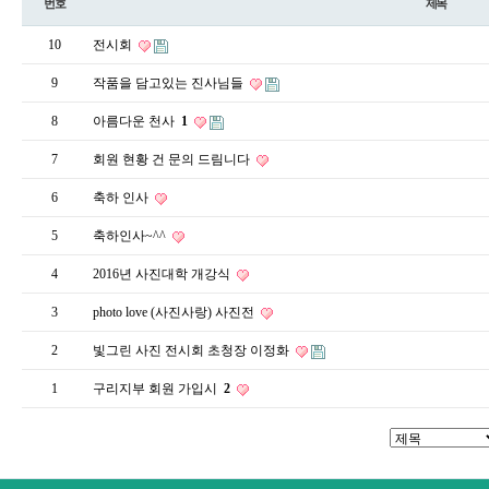
번호
제목
10
전시회
9
작품을 담고있는 진사님들
8
아름다운 천사
1
7
회원 현황 건 문의 드림니다
6
축하 인사
5
축하인사~^^
4
2016년 사진대학 개강식
3
photo love (사진사랑) 사진전
2
빛그린 사진 전시회 초청장 이정화
1
구리지부 회원 가입시
2