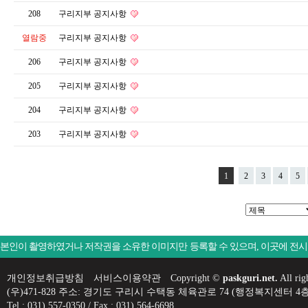
208
구리지부 공지사항
열람중
구리지부 공지사항
206
구리지부 공지사항
205
구리지부 공지사항
204
구리지부 공지사항
203
구리지부 공지사항
1
2
3
4
5
본인이 촬영하였거나 저작권을 소유한 이미지만 등록할 수 있으며, 이곳에 전
개인정보취급방침
서비스이용약관
Copyright ©
paskguri.net.
All rig
(우)471-828 주소: 경기도 구리시 수택동 체육관로 74 (행정복지센
Tel : 031) 557-0350 / Fax : 031) 564-6698