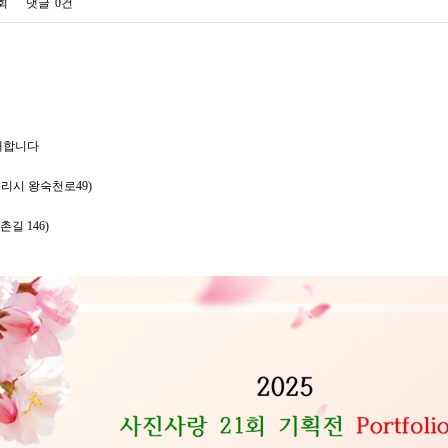
0회
댓글
0건
초대합니다
구리시 왕숙천로49)
길 146)