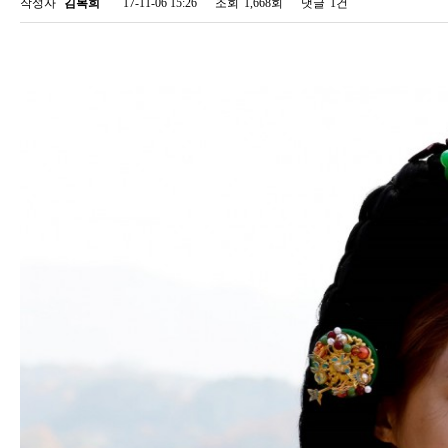
작성자
김복희
17-11-06 15:26
조회
1,668회
댓글
1건