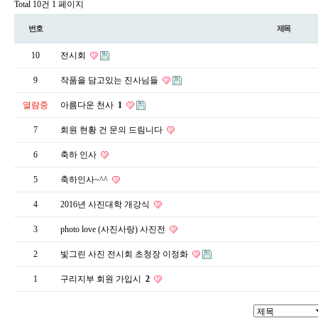
Total 10건
1 페이지
번호
제목
10
전시회
9
작품을 담고있는 진사님들
열람중
아름다운 천사
1
7
회원 현황 건 문의 드림니다
6
축하 인사
5
축하인사~^^
4
2016년 사진대학 개강식
3
photo love (사진사랑) 사진전
2
빛그린 사진 전시회 초청장 이정화
1
구리지부 회원 가입시
2