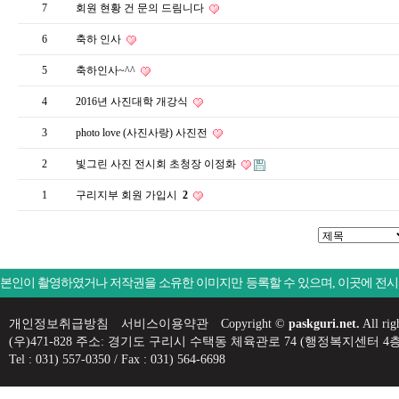
7
회원 현황 건 문의 드림니다
6
축하 인사
5
축하인사~^^
4
2016년 사진대학 개강식
3
photo love (사진사랑) 사진전
2
빛그린 사진 전시회 초청장 이정화
1
구리지부 회원 가입시
2
본인이 촬영하였거나 저작권을 소유한 이미지만 등록할 수 있으며, 이곳에 전
개인정보취급방침
서비스이용약관
Copyright ©
paskguri.net.
All rig
(우)471-828 주소: 경기도 구리시 수택동 체육관로 74 (행정복지센
Tel : 031) 557-0350 / Fax : 031) 564-6698