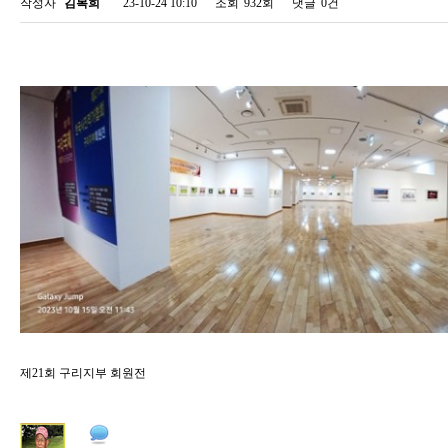
작성자
김복희
23-10-24 10:10
조회
932회
댓글
0건
제21회 구리지부 회원전