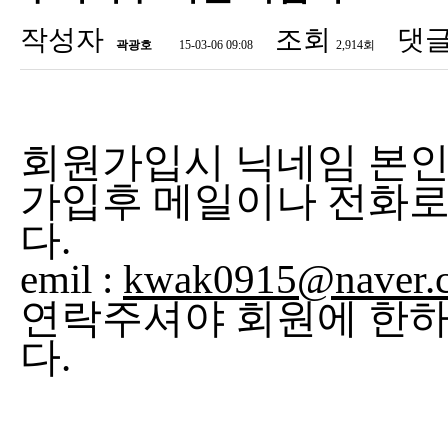
작성자
조회
댓
곽광호
15-03-06 09:08
2,914회
회원가입시 닉네임 본인
가입후 메일이나 전화로
다.
emil :
kwak0915@naver.
연락주셔야 회원에 한하
다.