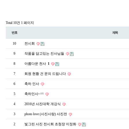
Total 10건
1 페이지
번호
제목
10
전시회
9
작품을 담고있는 진사님들
8
아름다운 천사
1
7
회원 현황 건 문의 드림니다
6
축하 인사
5
축하인사~^^
4
2016년 사진대학 개강식
3
photo love (사진사랑) 사진전
2
빛그린 사진 전시회 초청장 이정화