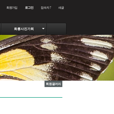
회원가입
로그인
접속자 7
새글
화룡사진가회
회원갤러리