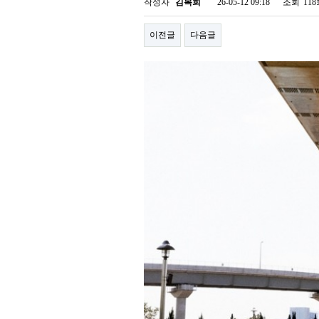
작성자
김복희
26-05-12 09:18
조회
11
이전글
다음글