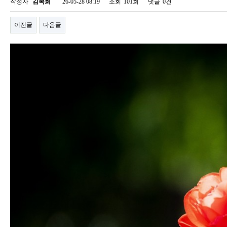
작성자
김복희
26-05-28 08:19
조회
101회
댓글
0건
이전글
다음글