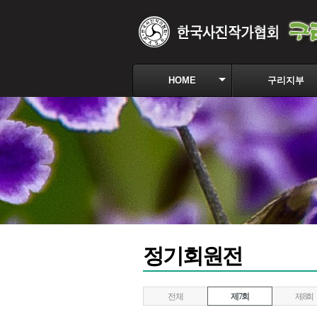
HOME
구리지부
정기회원전
전체
제7회
제8회