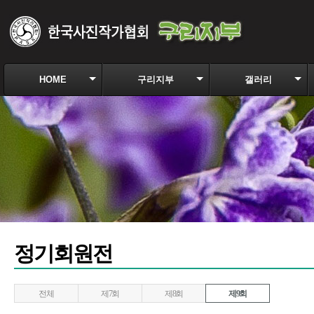
HOME
구리지부
갤러리
정기회원전
전체
제7회
제8회
제9회