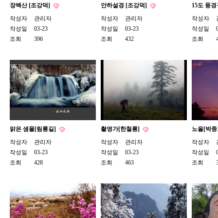
장백산 [조강덕]
안하설경 [조강덕]
15도 풍
작성자
관리자
작성자
관리자
작성자
작성일
03-23
작성일
03-23
작성일
조회
396
조회
432
조회
맑은 샘물[림룡길]
촬영가[한철룡]
노을[박종
작성자
관리자
작성자
관리자
작성자
작성일
03-23
작성일
03-23
작성일
조회
428
조회
463
조회