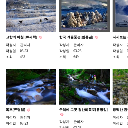
고향의 아침 [류재학]
한국 겨울풍경[림룡길]
다시보는 
작성자
관리자
작성자
관리자
작성자
작성일
03-23
작성일
03-23
작성일
조회
433
조회
649
조회
폭포[류명일]
추억에 그곳 청산리폭포[류명일]
장백산 원
작성자
관리자
작성자
작성자
관리자
작성일
03-23
작성일
작성일
03-23