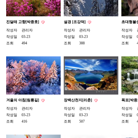
진달래 고향[박종호]
설경 [조강덕]
초대형불상
작성자
관리자
작성자
관리자
작성자
작성일
03-23
작성일
03-23
작성일
조회
494
조회
388
조회
겨울의 아침[림룡길]
장백산천지[리춘]
폭포[박종
작성자
관리자
작성자
관리자
작성자
작성일
03-23
작성일
03-23
작성일
조회
416
조회
507
조회