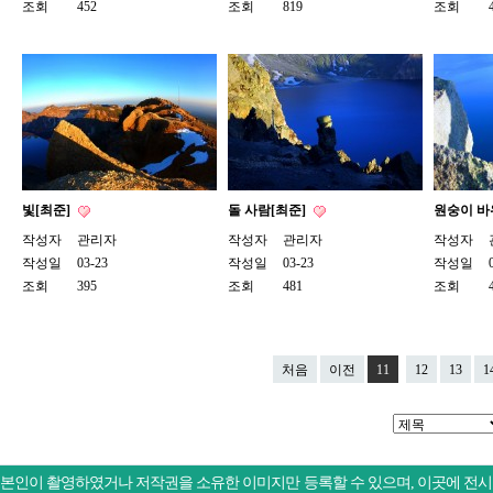
조회
452
조회
819
조회
빛[최준]
돌 사람[최준]
원숭이 바
작성자
관리자
작성자
관리자
작성자
작성일
03-23
작성일
03-23
작성일
조회
395
조회
481
조회
처음
이전
11
12
13
1
본인이 촬영하였거나 저작권을 소유한 이미지만 등록할 수 있으며, 이곳에 전