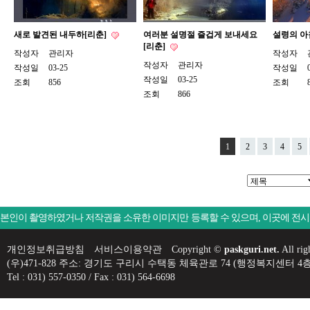
새로 발견된 내두하[리춘]
여러분 설명절 즐겁게 보내세요
설령의 아
[리춘]
작성자
관리자
작성자
작성자
관리자
작성일
03-25
작성일
작성일
03-25
조회
856
조회
조회
866
1
2
3
4
5
본인이 촬영하였거나 저작권을 소유한 이미지만 등록할 수 있으며, 이곳에 전
개인정보취급방침
서비스이용약관
Copyright ©
paskguri.net.
All rig
(우)471-828 주소: 경기도 구리시 수택동 체육관로 74 (행정복지센
Tel : 031) 557-0350 / Fax : 031) 564-6698