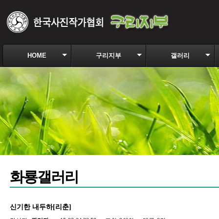
HOME
구리지부
갤러리
화룡갤러리
신기한 내두하[리춘]