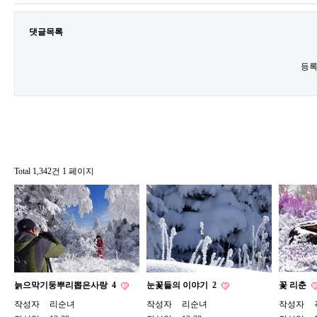
댓글목록
등록
Total 1,342건
1 페이지
늙으막기둥뿌리뽑은사랑
4
눈꽃들의 이야기
2
꽃 리춘
작성자
리순녀
작성자
리순녀
작성자