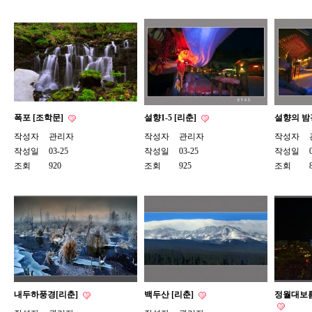
폭포 [조학문]
설향1-5 [리춘]
설향의 밤
작성자
관리자
작성자
관리자
작성자
작성일
03-25
작성일
03-25
작성일
조회
920
조회
925
조회
내두하풍경[리춘]
백두산 [리춘]
정월대보름