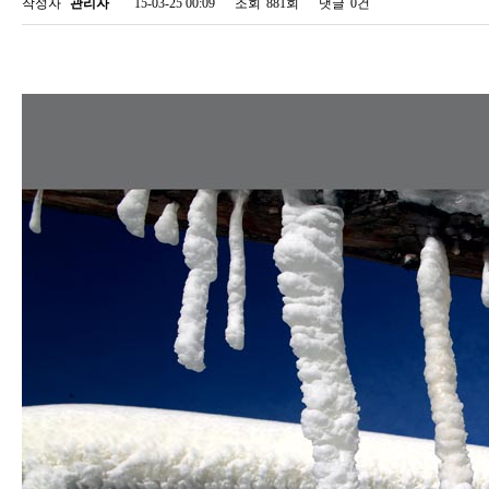
작성자
관리자
15-03-25 00:09
조회
881회
댓글
0건