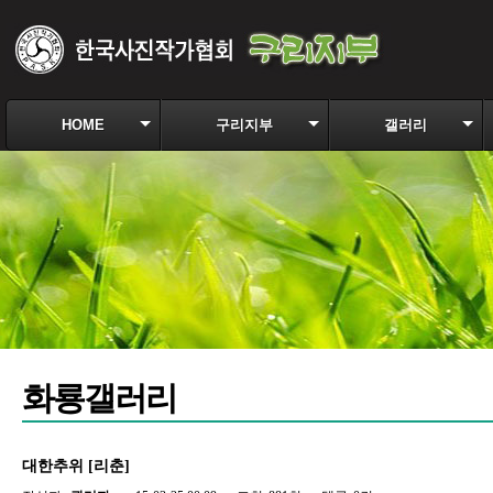
HOME
구리지부
갤러리
화룡갤러리
대한추위 [리춘]