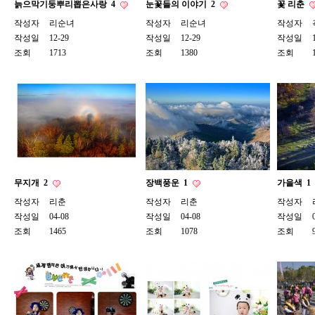
늙으막기둥뿌리뽑은사랑
4
눈꽃들의 이야기
2
꽃 리춘
작성자
리순녀
작성자
리순녀
작성자
작성일
12-29
작성일
12-29
작성일
조회
1713
조회
1380
조회
무지개
2
장백풍운
1
가을색
1
작성자
리춘
작성자
리춘
작성자
작성일
04-08
작성일
04-08
작성일
조회
1465
조회
1078
조회