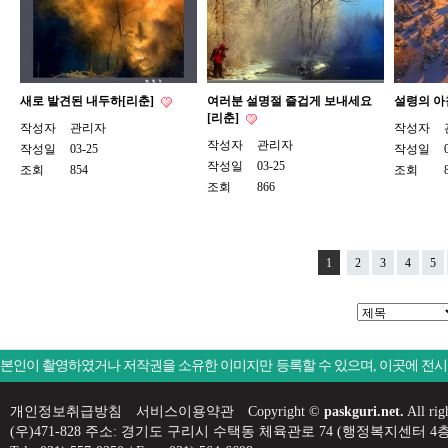
새로 발견된 내두하[리춘]
여러분 설명절 즐겁게 보내세요
설령의 아
[리춘]
작성자
관리자
작성자
작성자
관리자
작성일
03-25
작성일
작성일
03-25
조회
854
조회
조회
866
1
2
3
4
5
본인이 촬영하였거나 저작권을 소유한 이미지만 등록할 수 있으며, 이곳에 전
개인정보취급방침
서비스이용약관
Copyright ©
paskguri.net.
All rig
(우)471-828 주소: 경기도 구리시 수택동 체육관로 74 (행정복지센