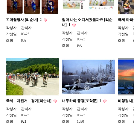
꼬마촬영사 [리순녀]
2
엄마 나는 어디서왔을까요 [리순
국제 마라
녀]
1
작성자
관리자
작성자
작성자
관리자
작성일
03-25
작성일
작성일
03-25
조회
859
조회
조회
970
국제 자전거 경기[리순녀]
내두하의 풍경[조학문]
1
비행접시[
작성자
관리자
작성자
관리자
작성자
작성일
03-25
작성일
03-25
작성일
조회
921
조회
1030
조회