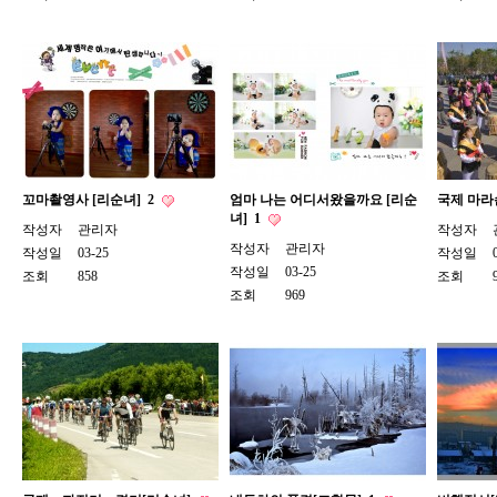
꼬마촬영사 [리순녀]
2
엄마 나는 어디서왔을까요 [리순
국제 마라
녀]
1
작성자
관리자
작성자
작성자
관리자
작성일
03-25
작성일
작성일
03-25
조회
858
조회
조회
969