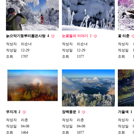
늙으막기둥뿌리뽑은사랑
4
눈꽃들의 이야기
2
꽃 리춘
작성자
리순녀
작성자
리순녀
작성자
작성일
12-29
작성일
12-29
작성일
조회
1707
조회
1377
조회
무지개
2
장백풍운
1
가을색
1
작성자
리춘
작성자
리춘
작성자
작성일
04-08
작성일
04-08
작성일
조회
1464
조회
1077
조회