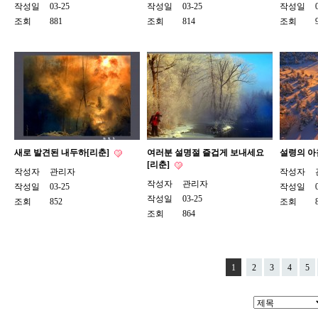
작성일
03-25
작성일
03-25
작성일
조회
881
조회
814
조회
새로 발견된 내두하[리춘]
여러분 설명절 즐겁게 보내세요
설령의 아
[리춘]
작성자
관리자
작성자
작성자
관리자
작성일
03-25
작성일
작성일
03-25
조회
852
조회
조회
864
1
2
3
4
5