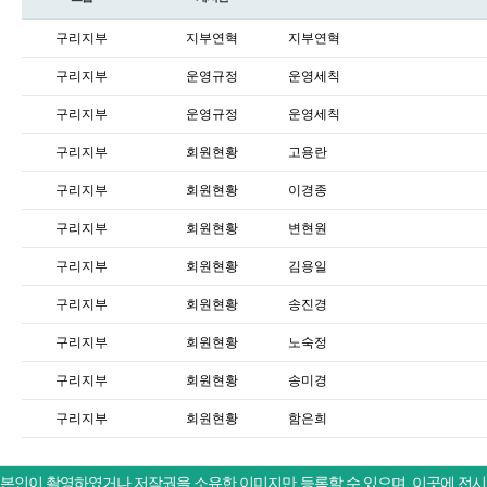
구리지부
지부연혁
지부연혁
구리지부
운영규정
운영세칙
구리지부
운영규정
운영세칙
구리지부
회원현황
고용란
구리지부
회원현황
이경종
구리지부
회원현황
변현원
구리지부
회원현황
김용일
구리지부
회원현황
송진경
구리지부
회원현황
노숙정
구리지부
회원현황
송미경
구리지부
회원현황
함은희
본인이 촬영하였거나 저작권을 소유한 이미지만 등록할 수 있으며, 이곳에 전